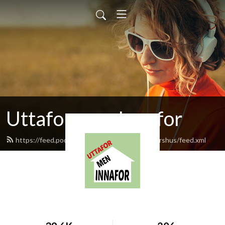
Uttafor men Innafor
https://feed.podbean.com/ParkinsonOsloAkershus/feed.xml