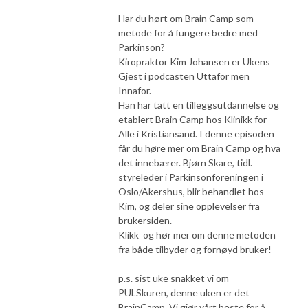
Har du hørt om Brain Camp som
metode for å fungere bedre med
Parkinson?
Kiropraktor Kim Johansen er Ukens
Gjest i podcasten Uttafor men
Innafor.
Han har tatt en tilleggsutdannelse og
etablert Brain Camp hos Klinikk for
Alle i Kristiansand. I denne episoden
får du høre mer om Brain Camp og hva
det innebærer. Bjørn Skare, tidl.
styreleder i Parkinsonforeningen i
Oslo/Akershus, blir behandlet hos
Kim, og deler sine opplevelser fra
brukersiden.
Klikk og hør mer om denne metoden
fra både tilbyder og fornøyd bruker!
p.s. sist uke snakket vi om
PULSkuren, denne uken er det
BrainCamp. Vi gjør vårt beste for å